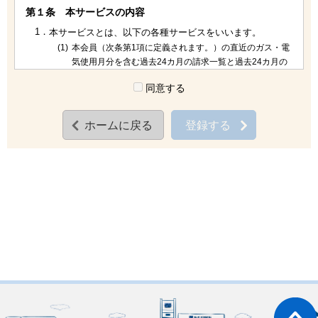
第１条 本サービスの内容
1．
本サービスとは、以下の各種サービスをいいます。
(1)
本会員（次条第1項に定義されます。）の直近のガス・電
気使用月分を含む過去24カ月の請求一覧と過去24カ月の
ご請求書明細の提供
同意する
(2)
直近のガス・電気使用月分を含む本会員の過去12カ月の
ガス・電気使用量及び平均気温の推移グラフの提供
(3)
本会員のガス・電気料金及びガス・電気使用量の前年同
ホームに戻る
登録する
月比表等の提供
(4)
弊社が取り扱う商品ならびに住まいに関連する情報の郵
送、電子メール、電話等による提供
2．
本サービスの運営上、弊社が本会員への通知義務を負う場
合には、ご登録いただいたメールアドレスへ通知を発信す
ることにより、その義務を果たしたものとみなします。
3．
本サービスにご登録いただくと、ご利用の有無に関わら
ず、従来の本会員向けのガス・電気使用料金請求書は発行
されなくなります。
4．
本サービスの入会金及び会費は無料となります。但し、本
サービス利用のために必要なコンピュータ、ソフトウェ
ア、通信回線等は、本会員の責任と費用負担で用意して頂